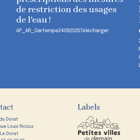
de restriction des usages
de l’eau !
AP_AR_Gartempe24092025Télécharger
tact
Labels
 du Dorat
nue Louis Ricoux
 Le Dorat