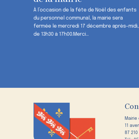
À l’occasion de la fête de Noël des enfants
du personnel communal, la mairie sera
fermée le mercredi 17 décembre après-midi,
de 13h30 à 17h00.Merci...
Con
Mairie
11 ave
87 210