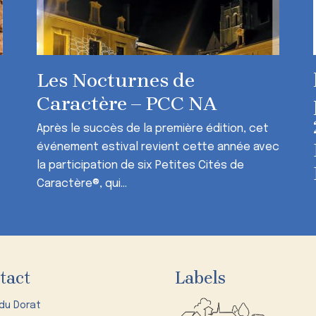
Les Nocturnes de
Caractère – PCC NA
Après le succès de la première édition, cet
événement estival revient cette année avec
la participation de six Petites Cités de
Caractère®, qui...
tact
Labels
 du Dorat