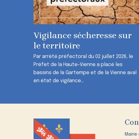
Vigilance sécheresse sur
le territoire
Par arrêté préfectoral du 02 juillet 2026, le
Préfet de la Haute-Vienne a placé les
bassins de la Gartempe et de la Vienne aval
en état de vigilance...
Con
Mairie