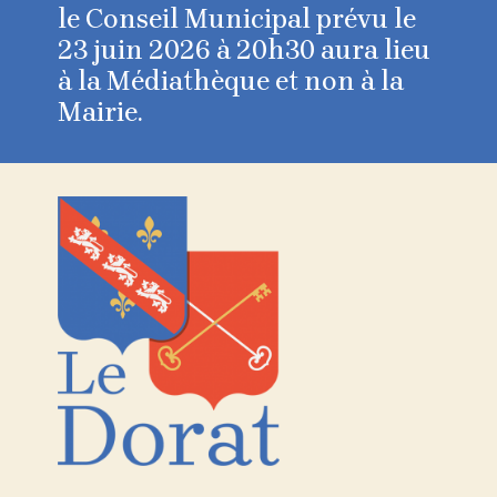
le Conseil Municipal prévu le
23 juin 2026 à 20h30 aura lieu
à la Médiathèque et non à la
Mairie.